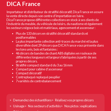
DICA France
Importateur et distributeur de stratifié décoratif, Dica France en assure
la vente directe depuis son centre d’importation en Isère.
Dica France propose différentes collections en stock à ses clients de
l’industrie du meuble, du véhicule de loisirs, du nautisme et également
les secteurs négoce bois et matériaux, agencement et ascenseur :
Plus de 133 décors en stratifié décoratif standards et
postformables
La plus importante collection anti-traces du marché et la plus
diversifiée dont 29 décors que DICA France vous présente dans
les tons unis, bois et fantaisies :
46 décors de bandes de chant ABS digitales en rouleaux de
différentes longueurs et largeurs fabriquées à partir de ses
propres décors.
Stratifié compact standard du 3 au 16 mm
Compact pour cabine d’ascenseur
Compact décoratif
Contreplaqué replaqué peuplier
7 variétés de contrebalancement
Footer
Demandez des échantillons
Réalisez vos propres décors
col
Usinage
Nos secteurs d’activités
Nos pictos : explications