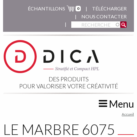
Aller
ÉCHANTILLONS
TÉLÉCHARGER
0
au
NOUS CONTACTER
contenu
principal
DES PRODUITS
POUR VALORISER VOTRE CRÉATIVITÉ
Menu
You
Accueil
are
LE MARBRE 6075
here