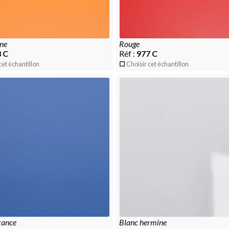
ine
rouge
 C
Réf :
977 C
cet échantillon
Choisir cet échantillon
france
blanc hermine