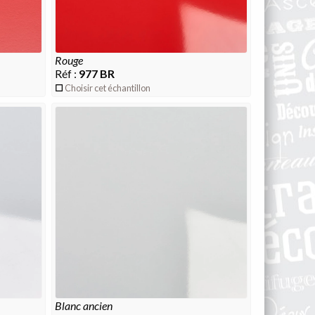
rouge
Réf :
977 BR
Choisir cet échantillon
blanc ancien