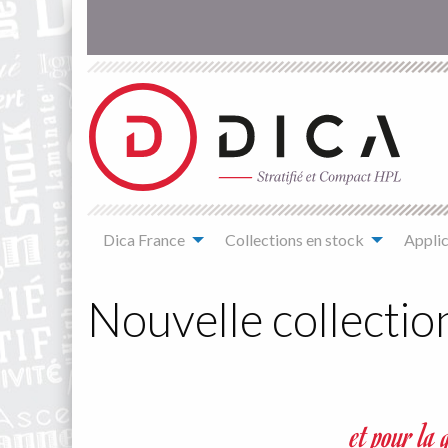
Aller
au
contenu
principal
Main
Dica France
Collections en stock
Applic
navigation
You
are
Nouvelle collecti
here
et pour la 