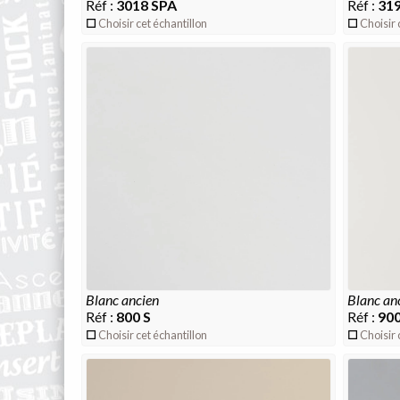
Réf :
3018 SPA
Réf :
319
Choisir cet échantillon
Choisir 
blanc ancien
blanc an
Réf :
800 S
Réf :
900
Choisir cet échantillon
Choisir 