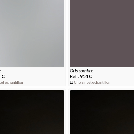
e
gris sombre
 C
Réf :
914 C
cet échantillon
Choisir cet échantillon