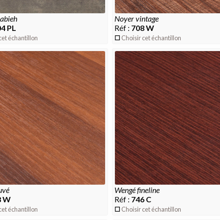
rabieh
noyer vintage
4 PL
Réf :
708 W
cet échantillon
Choisir cet échantillon
tuvé
wengé fineline
8 W
Réf :
746 C
cet échantillon
Choisir cet échantillon