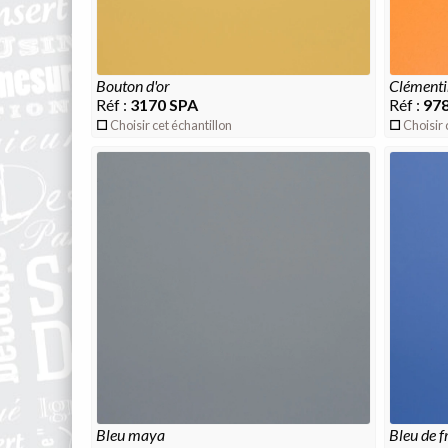
bouton d'or
clément
Réf :
3170 SPA
Réf :
978
Choisir cet échantillon
Choisir 
bleu maya
bleu de 