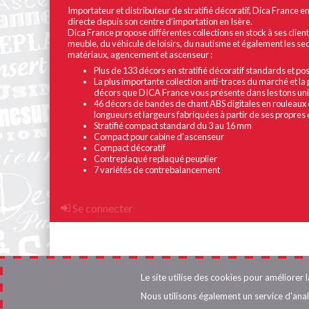
Importateur et distributeur de stratifié décoratif, Dica France e
directe depuis son centre d’importation en Isère.
Dica France propose différentes collections en stock à ses client
meuble, du véhicule de loisirs, du nautisme et également les se
matériaux, agencement et ascenseur :
Plus de 133 décors en stratifié décoratif standards et p
La plus importante collection anti-traces du marché et la 
décors que DICA France vous présente dans les tons unis, 
46 décors de bandes de chant ABS digitales en rouleaux 
longueurs et largeurs fabriquées à partir de ses propres
Stratifié compact standard du 3 au 16 mm
Compact pour cabine d’ascenseur
Compact décoratif
Contreplaqué replaqué peuplier
7 variétés de contrebalancement
Menu
Se connecter
du
compte
de
Le site utilise des cookies pour améliorer 
l'utilisateur
Nous utilisons également un service d'an