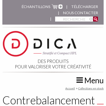
Aller
ÉCHANTILLONS
TÉLÉCHARGER
0
au
NOUS CONTACTER
contenu
principal
DES PRODUITS
POUR VALORISER VOTRE CRÉATIVITÉ
Menu
You
Accueil
Collections en stock
are
Contrebalancement
here