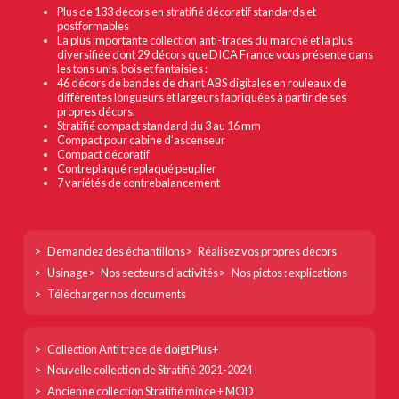
Plus de 133 décors en stratifié décoratif standards et
postformables
La plus importante collection anti-traces du marché et la plus
diversifiée dont 29 décors que DICA France vous présente dans
les tons unis, bois et fantaisies :
46 décors de bandes de chant ABS digitales en rouleaux de
différentes longueurs et largeurs fabriquées à partir de ses
propres décors.
Stratifié compact standard du 3 au 16 mm
Compact pour cabine d’ascenseur
Compact décoratif
Contreplaqué replaqué peuplier
7 variétés de contrebalancement
Footer
Demandez des échantillons
Réalisez vos propres décors
col
Usinage
Nos secteurs d’activités
Nos pictos : explications
1
Télécharger nos documents
Footer
Collection Anti trace de doigt Plus+
col
Nouvelle collection de Stratifié 2021-2024
2
Ancienne collection Stratifié mince + MOD