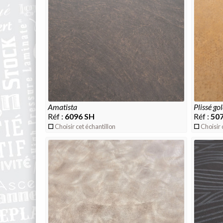
amatista
plissé go
Réf :
6096 SH
Réf :
50
Choisir cet échantillon
Choisir 