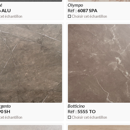
sé
olympo
6 ALU
Réf :
6087 SPA
cet échantillon
Choisir cet échantillon
rgento
botticino
90 SH
Réf :
5555 TO
cet échantillon
Choisir cet échantillon