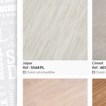
jaipur
ciment
Réf :
5564 PL
Réf :
607
Choisir cet échantillon
Choisir 