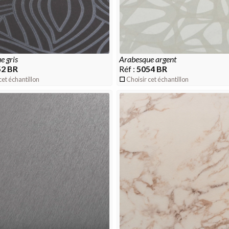
e gris
arabesque argent
52 BR
Réf :
5054 BR
cet échantillon
Choisir cet échantillon