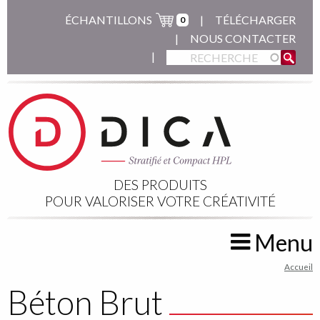
Aller
ÉCHANTILLONS
TÉLÉCHARGER
0
au
NOUS CONTACTER
contenu
principal
DES PRODUITS
POUR VALORISER VOTRE CRÉATIVITÉ
Menu
You
Accueil
are
Béton Brut
here