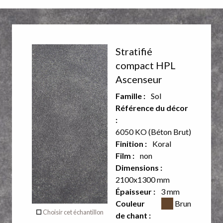
Décor
Décor
Stratifié
recto
verso
compact HPL
Ascenseur
Famille :
Sol
Référence du décor
:
6050 KO (Béton Brut)
Finition :
Koral
Film :
non
Dimensions :
2100x1300 mm
Épaisseur :
3 mm
Verso
Couleur CSS
Couleur
Brun
Choisir cet échantillon
de chant :