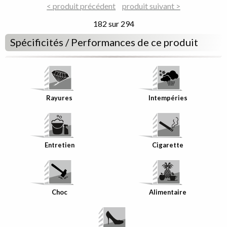
du
< produit précédent
du
produit suivant >
décor
décor
182 sur 294
Spécificités / Performances de ce produit
Rayures
Intempéries
Entretien
Cigarette
Choc
Alimentaire