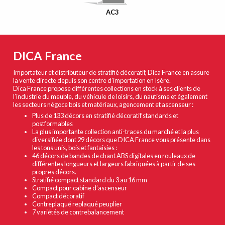
AC3
DICA France
Importateur et distributeur de stratifié décoratif, Dica France en assure
la vente directe depuis son centre d’importation en Isère.
Dica France propose différentes collections en stock à ses clients de
l’industrie du meuble, du véhicule de loisirs, du nautisme et également
les secteurs négoce bois et matériaux, agencement et ascenseur :
Plus de 133 décors en stratifié décoratif standards et
postformables
La plus importante collection anti-traces du marché et la plus
diversifiée dont 29 décors que DICA France vous présente dans
les tons unis, bois et fantaisies :
46 décors de bandes de chant ABS digitales en rouleaux de
différentes longueurs et largeurs fabriquées à partir de ses
propres décors.
Stratifié compact standard du 3 au 16 mm
Compact pour cabine d’ascenseur
Compact décoratif
Contreplaqué replaqué peuplier
7 variétés de contrebalancement