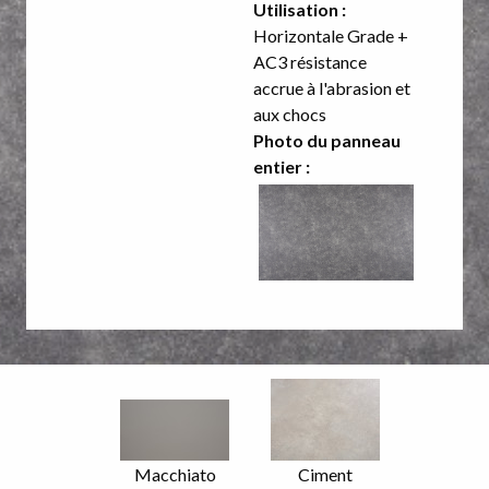
Utilisation :
Horizontale Grade +
AC3 résistance
accrue à l'abrasion et
aux chocs
Photo du panneau
entier :
Image
Image
Focus
Focus
Nom
Macchiato
Nom
Ciment