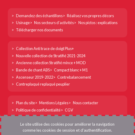
Footer
Demandez des échantillons
Réalisez vos propres décors
col
Usinage
Nos secteurs d’activités
Nos pictos : explications
1
Télécharger nos documents
Footer
Collection Anti trace de doigt Plus+
col
Nouvelle collection de Stratifié 2021-2024
2
Ancienne collection Stratifié mince + MOD
Bande de chant ABS
Compact blanc + M1
Ascenseur 2019-2022
Contrebalancement
Contreplaqué replaqué peuplier
Footer
Plan du site
Mentions Légales
Nous contacter
col
Politique de confidentialité
CGV
3
Menu
Se connecter
Le site utilise des cookies pour améliorer la navigation
du
comme les cookies de session et d'authentification.