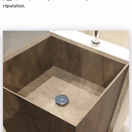
réputation.
Image
de
la
tuile