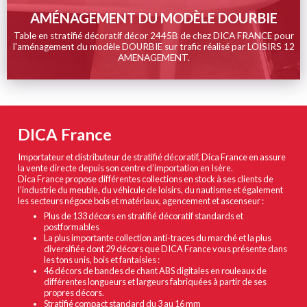
AMÉNAGEMENT DU MODÈLE DOURBIE
Table en stratifié décoratif décor 2445B de chez DICA FRANCE pour
l'aménagement du modèle DOURBIE sur trafic réalisé par LOISIRS 12
AMENAGEMENT.
DICA France
Importateur et distributeur de stratifié décoratif, Dica France en assure
la vente directe depuis son centre d’importation en Isère.
Dica France propose différentes collections en stock à ses clients de
l’industrie du meuble, du véhicule de loisirs, du nautisme et également
les secteurs négoce bois et matériaux, agencement et ascenseur :
Plus de 133 décors en stratifié décoratif standards et
postformables
La plus importante collection anti-traces du marché et la plus
diversifiée dont 29 décors que DICA France vous présente dans
les tons unis, bois et fantaisies :
46 décors de bandes de chant ABS digitales en rouleaux de
différentes longueurs et largeurs fabriquées à partir de ses
propres décors.
Stratifié compact standard du 3 au 16 mm