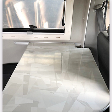
Image
de
la
tuile