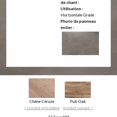
de chant :
Utilisation :
Horizontale Grade
Photo du panneau
entier :
Image
Image
Focus
Focus
Nom
Chêne Céruze
Nom
Pub Oak
du
< produit précédent
du
produit suivant >
décor
décor
167 sur 294