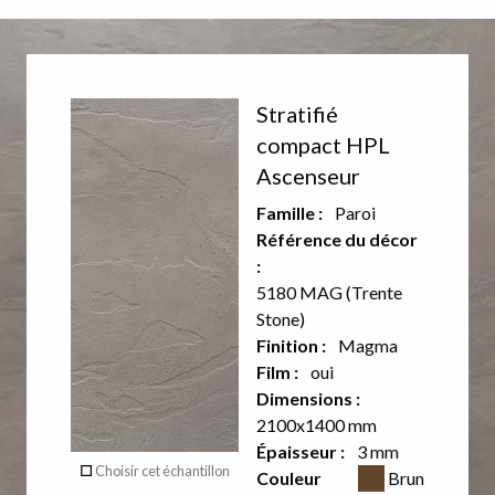
Décor
Décor
Stratifié
recto
verso
compact HPL
Ascenseur
Famille :
Paroi
Référence du décor
:
5180 MAG (Trente
Stone)
Finition :
Magma
Film :
oui
Dimensions :
2100x1400 mm
Verso
Épaisseur :
3 mm
Couleur CSS
Choisir cet échantillon
Couleur
Brun