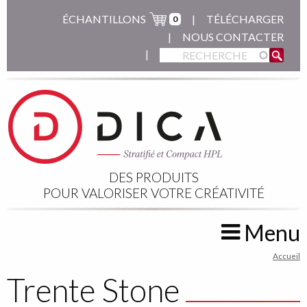
Aller
ÉCHANTILLONS
TÉLÉCHARGER
0
au
NOUS CONTACTER
contenu
principal
DES PRODUITS
POUR VALORISER VOTRE CRÉATIVITÉ
Menu
You
Accueil
are
Trente Stone
here