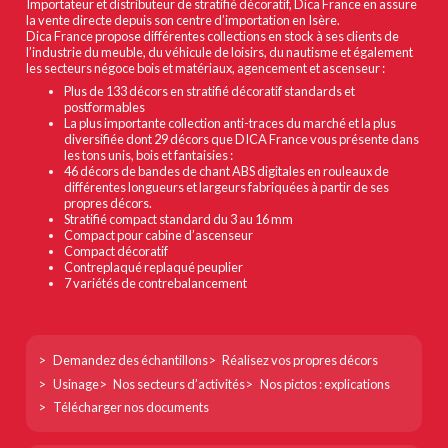
Importateur et distributeur de stratifié décoratif, Dica France en assure
la vente directe depuis son centre d’importation en Isère.
Dica France propose différentes collections en stock à ses clients de
l’industrie du meuble, du véhicule de loisirs, du nautisme et également
les secteurs négoce bois et matériaux, agencement et ascenseur :
Plus de 133 décors en stratifié décoratif standards et
postformables
La plus importante collection anti-traces du marché et la plus
diversifiée dont 29 décors que DICA France vous présente dans
les tons unis, bois et fantaisies :
46 décors de bandes de chant ABS digitales en rouleaux de
différentes longueurs et largeurs fabriquées à partir de ses
propres décors.
Stratifié compact standard du 3 au 16 mm
Compact pour cabine d’ascenseur
Compact décoratif
Contreplaqué replaqué peuplier
7 variétés de contrebalancement
Footer
Demandez des échantillons
Réalisez vos propres décors
col
Usinage
Nos secteurs d’activités
Nos pictos : explications
1
Télécharger nos documents