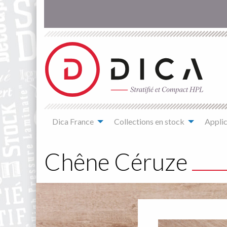
Aller
au
contenu
principal
Main
Dica France
Collections en stock
Applic
navigation
You
are
Chêne Céruze
here
Décor