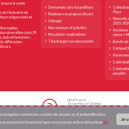
Footer
Footer
n assure la vente
Demandez des échantillons
Collection
col
col
Plus+
s de l’industrie du
Réalisez vos propres décors
cteurs négoce bois et
Nouvelle c
1
2
Usinage
2021-202
Nos secteurs d’activités
ostformables
Ancienne c
plus diversifiée dont 29
Nos pictos : explications
mince + 
bois et fantaisies :
Télécharger nos documents
Bande de 
de différentes
 décors.
Compact b
Ascenseu
Contreba
Contrepla
peuplier
DICA France
13 rue Marcel Chabloz
38400 Saint-Martin d’Hères
Tél. 04 76 25 82 83
la navigation comme les cookies de session et d'authentification.
Fax 04 76 15 23 55
Je v
info@dica-france.fr
alyse anonymisé (matomo) que vous pouvez activer/désactiver
ICI
.