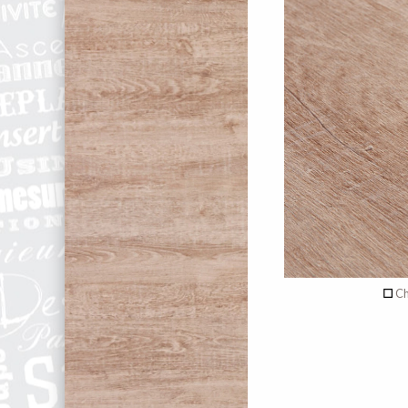
recto
Aucun déc
de c
Verso
Ch