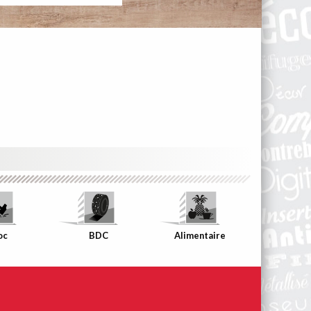
Bande de
Chant
assortie à
votre décor
oc
BDC
Alimentaire