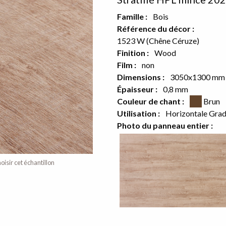
Famille :
Bois
Référence du décor :
1523 W (Chêne Céruze)
Finition :
Wood
or sur le verso
Film :
non
Dimensions :
3050x1300 mm
e produit
Épaisseur :
0,8 mm
Couleur CSS
Couleur de chant :
Brun
Utilisation :
Horizontale Gra
Photo du panneau entier :
oisir cet échantillon