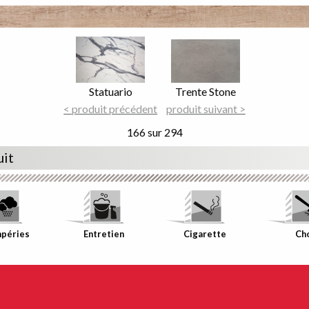
Image
Image
Focus
Focus
Nom
Statuario
Nom
Trente Stone
du
< produit précédent
du
produit suivant >
décor
décor
166 sur 294
uit
mpéries
Entretien
Cigarette
Ch