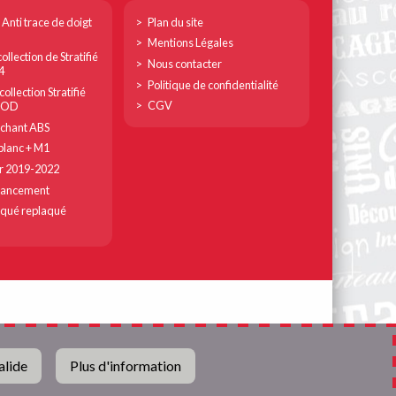
Footer
 Anti trace de doigt
Plan du site
col
Mentions Légales
ollection de Stratifié
3
Nous contacter
4
Politique de confidentialité
ollection Stratifié
CGV
MOD
chant ABS
lanc + M1
r 2019-2022
lancement
qué replaqué
alide
Plus d'information