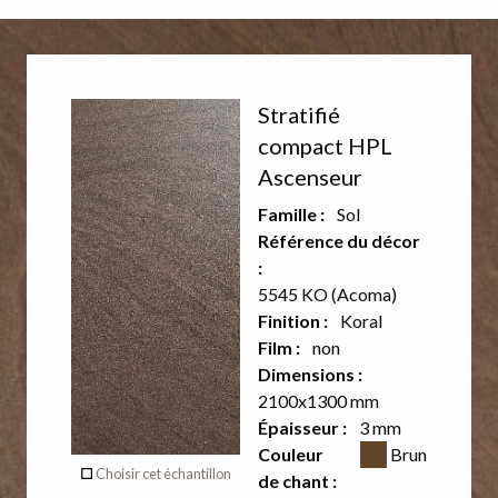
Décor
Décor
Stratifié
recto
verso
compact HPL
Ascenseur
Famille :
Sol
Référence du décor
:
5545 KO (Acoma)
Finition :
Koral
Film :
non
Dimensions :
2100x1300 mm
Épaisseur :
3 mm
Verso
Couleur CSS
Couleur
Brun
Choisir cet échantillon
de chant :