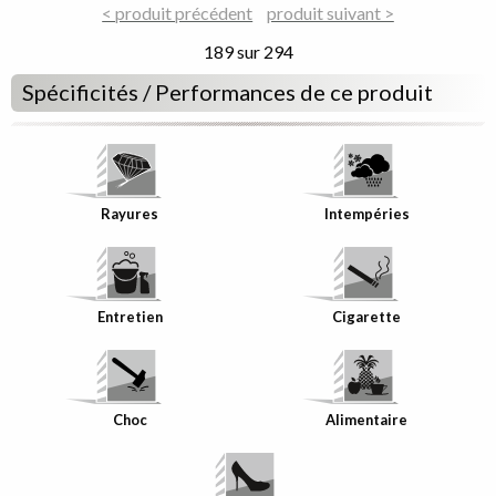
du
< produit précédent
du
produit suivant >
décor
décor
189 sur 294
Spécificités / Performances de ce produit
Rayures
Intempéries
Entretien
Cigarette
Choc
Alimentaire