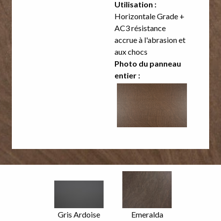
Utilisation :
Horizontale Grade +
AC3 résistance
accrue à l'abrasion et
aux chocs
Photo du panneau
entier :
Image
Image
Focus
Focus
Nom
Gris Ardoise
Nom
Emeralda