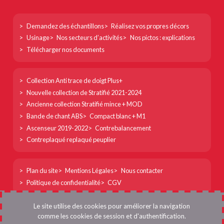
Footer
Demandez des échantillons
Réalisez vos propres décors
col
Usinage
Nos secteurs d’activités
Nos pictos : explications
1
Télécharger nos documents
Footer
Collection Anti trace de doigt Plus+
col
Nouvelle collection de Stratifié 2021-2024
2
Ancienne collection Stratifié mince + MOD
Bande de chant ABS
Compact blanc + M1
Ascenseur 2019-2022
Contrebalancement
Contreplaqué replaqué peuplier
Footer
Plan du site
Mentions Légales
Nous contacter
col
Politique de confidentialité
CGV
3
Menu
Se connecter
Le site utilise des cookies pour améliorer la navigation
du
comme les cookies de session et d'authentification.