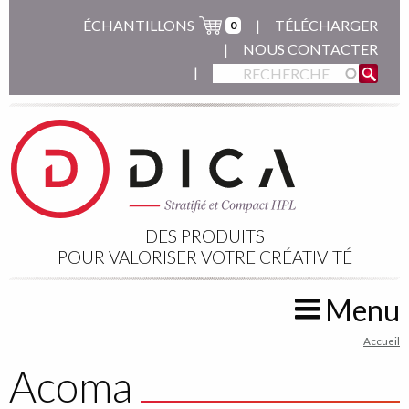
Aller
ÉCHANTILLONS
TÉLÉCHARGER
0
au
NOUS CONTACTER
contenu
principal
DES PRODUITS
POUR VALORISER VOTRE CRÉATIVITÉ
Menu
You
Accueil
are
Acoma
here