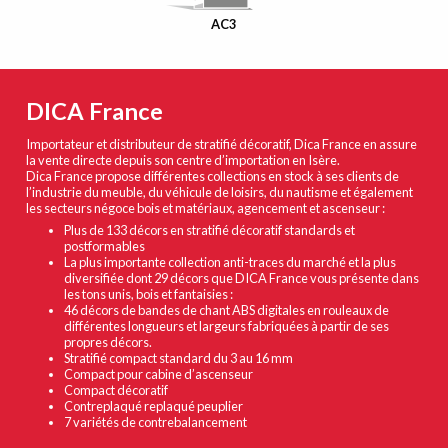
AC3
DICA France
Importateur et distributeur de stratifié décoratif, Dica France en assure
la vente directe depuis son centre d’importation en Isère.
Dica France propose différentes collections en stock à ses clients de
l’industrie du meuble, du véhicule de loisirs, du nautisme et également
les secteurs négoce bois et matériaux, agencement et ascenseur :
Plus de 133 décors en stratifié décoratif standards et
postformables
La plus importante collection anti-traces du marché et la plus
diversifiée dont 29 décors que DICA France vous présente dans
les tons unis, bois et fantaisies :
46 décors de bandes de chant ABS digitales en rouleaux de
différentes longueurs et largeurs fabriquées à partir de ses
propres décors.
Stratifié compact standard du 3 au 16 mm
Compact pour cabine d’ascenseur
Compact décoratif
Contreplaqué replaqué peuplier
7 variétés de contrebalancement