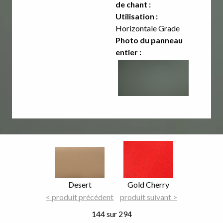
de chant :
Utilisation :
Horizontale Grade
Photo du panneau
entier :
Image
Image
Focus
Focus
Nom
Desert
Nom
Gold Cherry
du
< produit précédent
du
produit suivant >
décor
décor
144 sur 294