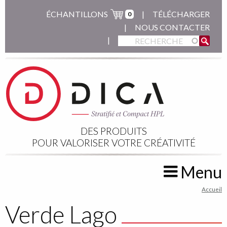
Aller
ÉCHANTILLONS
TÉLÉCHARGER
0
au
NOUS CONTACTER
contenu
principal
DES PRODUITS
POUR VALORISER VOTRE CRÉATIVITÉ
Menu
You
Accueil
are
Verde Lago
here