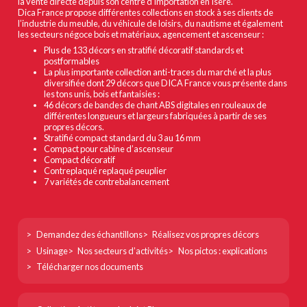
la vente directe depuis son centre d’importation en Isère.
Dica France propose différentes collections en stock à ses clients de
l’industrie du meuble, du véhicule de loisirs, du nautisme et également
les secteurs négoce bois et matériaux, agencement et ascenseur :
Plus de 133 décors en stratifié décoratif standards et
postformables
La plus importante collection anti-traces du marché et la plus
diversifiée dont 29 décors que DICA France vous présente dans
les tons unis, bois et fantaisies :
46 décors de bandes de chant ABS digitales en rouleaux de
différentes longueurs et largeurs fabriquées à partir de ses
propres décors.
Stratifié compact standard du 3 au 16 mm
Compact pour cabine d’ascenseur
Compact décoratif
Contreplaqué replaqué peuplier
7 variétés de contrebalancement
Footer
Demandez des échantillons
Réalisez vos propres décors
col
Usinage
Nos secteurs d’activités
Nos pictos : explications
1
Télécharger nos documents
Footer