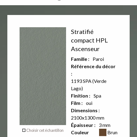
Décor
Décor
Stratifié
recto
verso
compact HPL
Ascenseur
Famille :
Paroi
Référence du décor
:
1193 SPA (Verde
Lago)
Finition :
Spa
Film :
oui
Dimensions :
2100x1300 mm
Verso
Épaisseur :
3 mm
Couleur CSS
Choisir cet échantillon
Couleur
Brun