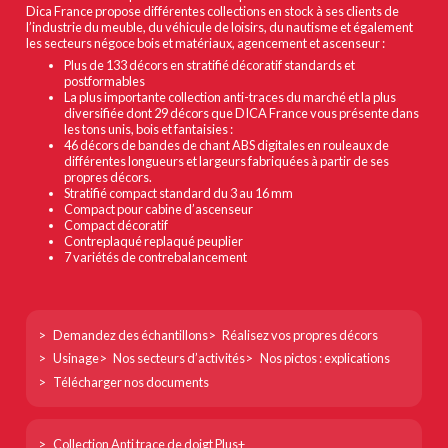
Dica France propose différentes collections en stock à ses clients de
l’industrie du meuble, du véhicule de loisirs, du nautisme et également
les secteurs négoce bois et matériaux, agencement et ascenseur :
Plus de 133 décors en stratifié décoratif standards et
postformables
La plus importante collection anti-traces du marché et la plus
diversifiée dont 29 décors que DICA France vous présente dans
les tons unis, bois et fantaisies :
46 décors de bandes de chant ABS digitales en rouleaux de
différentes longueurs et largeurs fabriquées à partir de ses
propres décors.
Stratifié compact standard du 3 au 16 mm
Compact pour cabine d’ascenseur
Compact décoratif
Contreplaqué replaqué peuplier
7 variétés de contrebalancement
Footer
Demandez des échantillons
Réalisez vos propres décors
col
Usinage
Nos secteurs d’activités
Nos pictos : explications
1
Télécharger nos documents
Footer
Collection Anti trace de doigt Plus+