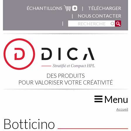
Aller
ÉCHANTILLONS
TÉLÉCHARGER
0
au
NOUS CONTACTER
contenu
principal
DES PRODUITS
POUR VALORISER VOTRE CRÉATIVITÉ
Menu
You
Accueil
are
Botticino
here