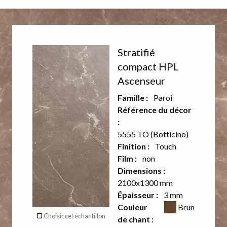
Décor
Décor
Stratifié
recto
verso
compact HPL
Ascenseur
Famille :
Paroi
Référence du décor
:
5555 TO (Botticino)
Finition :
Touch
Film :
non
Dimensions :
2100x1300 mm
Épaisseur :
3 mm
Verso
Couleur CSS
Couleur
Brun
Choisir cet échantillon
de chant :