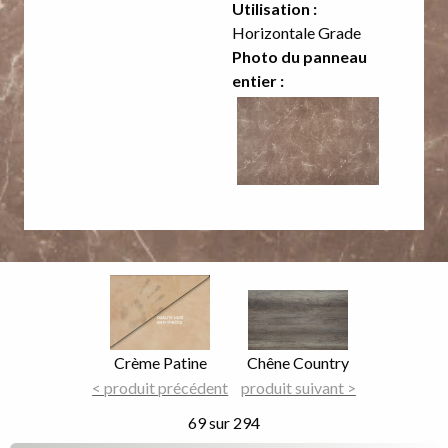
Utilisation :
Horizontale Grade
Photo du panneau
entier :
Image
Image
Focus
Focus
Nom
Crème Patine
Nom
Chêne Country
du
< produit précédent
du
produit suivant >
décor
décor
69 sur 294