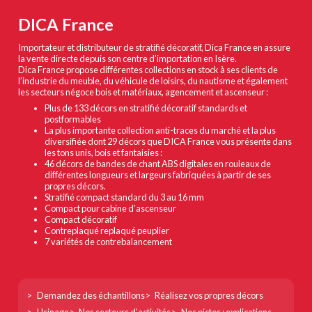
DICA France
Importateur et distributeur de stratifié décoratif, Dica France en assure
la vente directe depuis son centre d’importation en Isère.
Dica France propose différentes collections en stock à ses clients de
l’industrie du meuble, du véhicule de loisirs, du nautisme et également
les secteurs négoce bois et matériaux, agencement et ascenseur :
Plus de 133 décors en stratifié décoratif standards et
postformables
La plus importante collection anti-traces du marché et la plus
diversifiée dont 29 décors que DICA France vous présente dans
les tons unis, bois et fantaisies :
46 décors de bandes de chant ABS digitales en rouleaux de
différentes longueurs et largeurs fabriquées à partir de ses
propres décors.
Stratifié compact standard du 3 au 16 mm
Compact pour cabine d’ascenseur
Compact décoratif
Contreplaqué replaqué peuplier
7 variétés de contrebalancement
Footer
Demandez des échantillons
Réalisez vos propres décors
col
Usinage
Nos secteurs d’activités
Nos pictos : explications