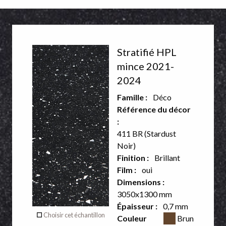
Décor
Stratifié HPL
recto
mince 2021-
2024
Aucun
Famille :
Déco
décor sur
Référence du décor
:
le verso
411 BR (Stardust
de ce
Noir)
Finition :
Brillant
produit
Film :
oui
Dimensions :
3050x1300 mm
Verso
Épaisseur :
0,7 mm
Couleur CSS
Choisir cet échantillon
Couleur
Brun