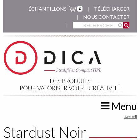
Aller
ÉCHANTILLONS
TÉLÉCHARGER
0
au
NOUS CONTACTER
contenu
principal
DES PRODUITS
POUR VALORISER VOTRE CRÉATIVITÉ
Menu
You
Accueil
are
Stardust Noir
here