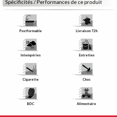
Spécificités / Performances de ce produit
Postformable
Livraison 72h
Intempéries
Entretien
Bande de
Chant
assortie à
votre décor
Cigarette
Choc
BDC
Alimentaire