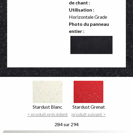
de chant :
Utilisation :
Horizontale Grade
Photo du panneau
entier :
Image
Image
Focus
Focus
Nom
Stardust Blanc
Nom
Stardust Grenat
du
< produit précédent
du
produit suivant >
décor
décor
284 sur 294