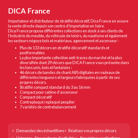
DICA France
Importateur et distributeur de stratifié décoratif, Dica France en assure
la vente directe depuis son centre d’importation en Isère.
Dica France propose différentes collections en stock à ses clients de
l’industrie du meuble, du véhicule de loisirs, du nautisme et également
les secteurs négoce bois et matériaux, agencement et ascenseur :
Plus de 133 décors en stratifié décoratif standards et
postformables
La plus importante collection anti-traces du marché et la plus
diversifiée dont 29 décors que DICA France vous présente dans
les tons unis, bois et fantaisies :
46 décors de bandes de chant ABS digitales en rouleaux de
différentes longueurs et largeurs fabriquées à partir de ses
propres décors.
Stratifié compact standard du 3 au 16 mm
Compact pour cabine d’ascenseur
Compact décoratif
Contreplaqué replaqué peuplier
7 variétés de contrebalancement
Footer
Demandez des échantillons
Réalisez vos propres décors
col
Usinage
Nos secteurs d’activités
Nos pictos : explications