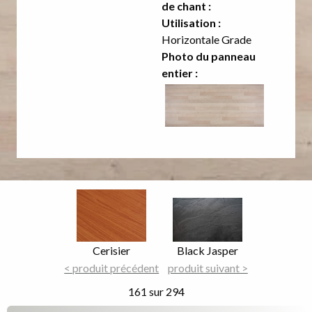
de chant :
Utilisation :
Horizontale Grade
Photo du panneau
entier :
Image
Image
Focus
Focus
Nom
Cerisier
Nom
Black Jasper
du
< produit précédent
du
produit suivant >
décor
décor
161 sur 294