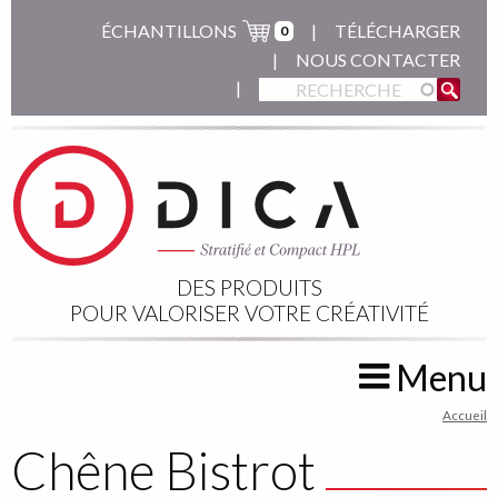
Aller
ÉCHANTILLONS
TÉLÉCHARGER
0
au
NOUS CONTACTER
contenu
principal
DES PRODUITS
POUR VALORISER VOTRE CRÉATIVITÉ
Menu
You
Accueil
are
Chêne Bistrot
here