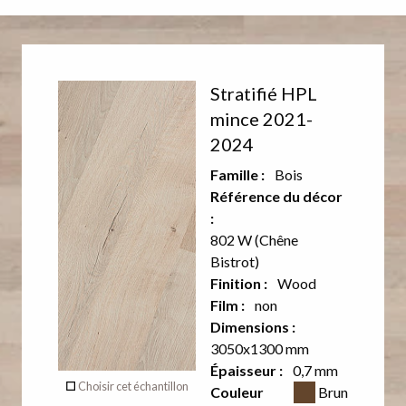
Décor
Stratifié HPL
recto
mince 2021-
2024
Aucun
Famille :
Bois
décor sur
Référence du décor
:
le verso
802 W (Chêne
de ce
Bistrot)
Finition :
Wood
produit
Film :
non
Dimensions :
3050x1300 mm
Verso
Épaisseur :
0,7 mm
Couleur CSS
Choisir cet échantillon
Couleur
Brun