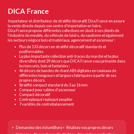
DICA France
Importateur et distributeur de stratifié décoratif, Dica France en assure
la vente directe depuis son centre d’importation en Isère.
Dica France propose différentes collections en stock à ses clients de
l’industrie du meuble, du véhicule de loisirs, du nautisme et également
les secteurs négoce bois et matériaux, agencement et ascenseur :
Plus de 133 décors en stratifié décoratif standards et
postformables
La plus importante collection anti-traces du marché et la plus
diversifiée dont 29 décors que DICA France vous présente dans
les tons unis, bois et fantaisies :
46 décors de bandes de chant ABS digitales en rouleaux de
différentes longueurs et largeurs fabriquées à partir de ses
propres décors.
Stratifié compact standard du 3 au 16 mm
Compact pour cabine d’ascenseur
Compact décoratif
Contreplaqué replaqué peuplier
7 variétés de contrebalancement
Footer
Demandez des échantillons
Réalisez vos propres décors
col