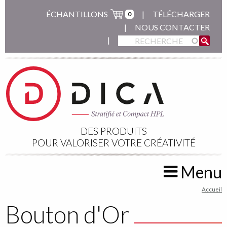
Aller
ÉCHANTILLONS
TÉLÉCHARGER
0
au
NOUS CONTACTER
contenu
principal
DES PRODUITS
POUR VALORISER VOTRE CRÉATIVITÉ
Menu
You
Accueil
are
Bouton d'Or
here