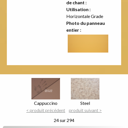
de chant :
Utilisation :
Horizontale Grade
Photo du panneau
entier :
Image
Image
Focus
Focus
Nom
Cappuccino
Nom
Steel
du
< produit précédent
du
produit suivant >
décor
décor
24 sur 294