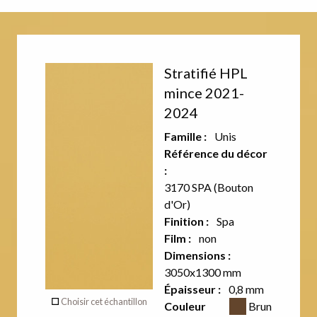
Décor
Stratifié HPL
recto
mince 2021-
2024
Aucun
Famille :
Unis
décor sur
Référence du décor
:
le verso
3170 SPA (Bouton
de ce
d'Or)
Finition :
Spa
produit
Film :
non
Dimensions :
3050x1300 mm
Verso
Épaisseur :
0,8 mm
Couleur CSS
Choisir cet échantillon
Couleur
Brun