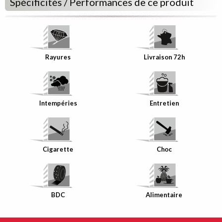
Spécificités / Performances de ce produit
Rayures
Livraison 72h
Intempéries
Entretien
Bande de
Chant
assortie à
votre décor
Cigarette
Choc
BDC
Alimentaire