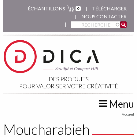
Aller
ÉCHANTILLONS
TÉLÉCHARGER
0
au
NOUS CONTACTER
contenu
principal
DES PRODUITS
POUR VALORISER VOTRE CRÉATIVITÉ
Menu
You
Accueil
are
Moucharabieh
here