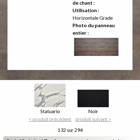
de chant :
Utilisation :
Horizontale Grade
Photo du panneau
entier :
Image
Image
Focus
Focus
Nom
Statuario
Nom
Noir
du
< produit précédent
du
produit suivant >
décor
décor
132 sur 294