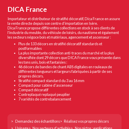
DICA France
Importateur et distributeur de stratifié décoratif, Dica France en assure
la vente directe depuis son centre d’importation en Isère.
Dica France propose différentes collections en stock à ses clients de
l’industrie du meuble, du véhicule de loisirs, du nautisme et également
les secteurs négoce bois et matériaux, agencement et ascenseur :
Plus de 133 décors en stratifié décoratif standards et
postformables
La plus importante collection anti-traces du marché et la plus
diversifiée dont 29 décors que DICA France vous présente dans
les tons unis, bois et fantaisies :
46 décors de bandes de chant ABS digitales en rouleaux de
différentes longueurs et largeurs fabriquées à partir de ses
propres décors.
Stratifié compact standard du 3 au 16 mm
Compact pour cabine d’ascenseur
Compact décoratif
Contreplaqué replaqué peuplier
7 variétés de contrebalancement
Footer
Demandez des échantillons
Réalisez vos propres décors
col
Usinage
Nos secteurs d’activités
Nos pictos : explications