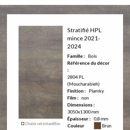
Décor
Stratifié HPL
recto
mince 2021-
2024
Aucun
Famille :
Bois
décor sur
Référence du décor
:
le verso
2804 PL
de ce
(Moucharabieh)
Finition :
Plamky
produit
Film :
non
Dimensions :
3050x1300 mm
Verso
Épaisseur :
0,8 mm
Couleur CSS
Choisir cet échantillon
Couleur
Brun