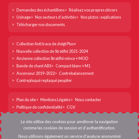
Footer
Demandez des échantillons
Réalisez vos propres décors
col
Usinage
Nos secteurs d’activités
Nos pictos : explications
1
Télécharger nos documents
Footer
Collection Anti trace de doigt Plus+
col
Nouvelle collection de Stratifié 2021-2024
2
Ancienne collection Stratifié mince + MOD
Bande de chant ABS
Compact blanc + M1
Ascenseur 2019-2022
Contrebalancement
Contreplaqué replaqué peuplier
Footer
Plan du site
Mentions Légales
Nous contacter
col
Politique de confidentialité
CGV
3
Menu
Se connecter
Le site utilise des cookies pour améliorer la navigation
du
comme les cookies de session et d'authentification.
compte
Nous utilisons également un service d'analyse anonymisé
DICA France