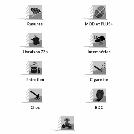
Rayures
MOD et PLUS+
Livraison 72h
Intempéries
Bande de
Chant
assortie à
votre décor
Entretien
Cigarette
Choc
BDC