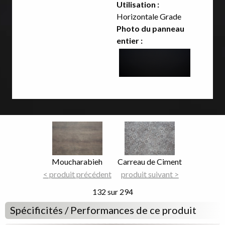
Utilisation :
Horizontale Grade
Photo du panneau
entier :
Image
Image
Focus
Focus
Nom
Moucharabieh
Nom
Carreau de Ciment
du
< produit précédent
du
produit suivant >
décor
décor
132 sur 294
Spécificités / Performances de ce produit