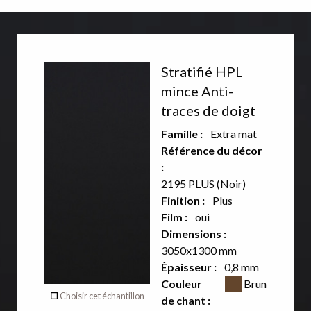
Décor
Stratifié HPL
recto
mince Anti-
traces de doigt
Aucun
Famille :
Extra mat
décor sur
Référence du décor
:
le verso
2195 PLUS (Noir)
de ce
Finition :
Plus
Film :
oui
produit
Dimensions :
3050x1300 mm
Épaisseur :
0,8 mm
Verso
Couleur CSS
Couleur
Brun
Choisir cet échantillon
de chant :