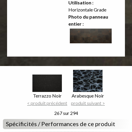
Utilisation :
Horizontale Grade
Photo du panneau
entier :
Image
Image
Focus
Focus
Nom
Terrazzo Noir
Nom
Arabesque Noir
du
< produit précédent
du
produit suivant >
décor
décor
267 sur 294
Spécificités / Performances de ce produit