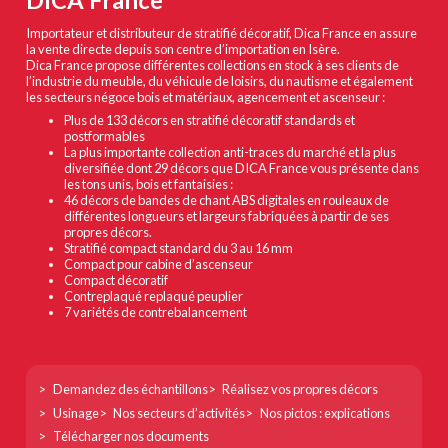
DICA France
Importateur et distributeur de stratifié décoratif, Dica France en assure
la vente directe depuis son centre d’importation en Isère.
Dica France propose différentes collections en stock à ses clients de
l’industrie du meuble, du véhicule de loisirs, du nautisme et également
les secteurs négoce bois et matériaux, agencement et ascenseur :
Plus de 133 décors en stratifié décoratif standards et
postformables
La plus importante collection anti-traces du marché et la plus
diversifiée dont 29 décors que DICA France vous présente dans
les tons unis, bois et fantaisies :
46 décors de bandes de chant ABS digitales en rouleaux de
différentes longueurs et largeurs fabriquées à partir de ses
propres décors.
Stratifié compact standard du 3 au 16 mm
Compact pour cabine d’ascenseur
Compact décoratif
Contreplaqué replaqué peuplier
7 variétés de contrebalancement
Footer
Demandez des échantillons
Réalisez vos propres décors
col
Usinage
Nos secteurs d’activités
Nos pictos : explications
1
Télécharger nos documents