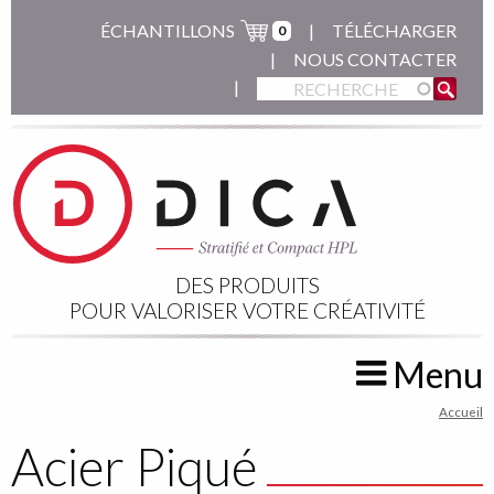
Aller
ÉCHANTILLONS
TÉLÉCHARGER
0
au
NOUS CONTACTER
contenu
principal
DES PRODUITS
POUR VALORISER VOTRE CRÉATIVITÉ
Menu
You
Accueil
are
Acier Piqué
here