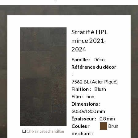
Décor
Stratifié HPL
recto
mince 2021-
2024
Aucun
Famille :
Déco
décor sur
Référence du décor
:
le verso
7562 BL (Acier Piqué)
de ce
Finition :
Blush
Film :
non
produit
Dimensions :
3050x1300 mm
Épaisseur :
0,8 mm
Verso
Couleur CSS
Couleur
Brun
Choisir cet échantillon
de chant :