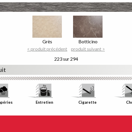
Image
Image
Focus
Focus
Nom
Grès
Nom
Botticino
du
< produit précédent
du
produit suivant >
décor
décor
223 sur 294
uit
mpéries
Entretien
Cigarette
Ch