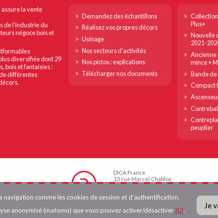
Footer
Footer
n assure la vente
Demandez des échantillons
Collection
col
col
Plus+
s de l’industrie du
Réalisez vos propres décors
cteurs négoce bois et
Nouvelle c
1
2
Usinage
2021-202
Nos secteurs d’activités
ostformables
Ancienne c
plus diversifiée dont 29
Nos pictos : explications
mince + 
bois et fantaisies :
Télécharger nos documents
Bande de 
de différentes
 décors.
Compact b
Ascenseu
Contreba
Contrepla
peuplier
DICA France
13 rue Marcel Chabloz
38400 Saint-Martin d’Hères
Tél. 04 76 25 82 83
la navigation comme les cookies de session et d'authentification.
Fax 04 76 15 23 55
Je v
info@dica-france.fr
alyse anonymisé (matomo) que vous pouvez activer/désactiver
ICI
.