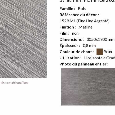
Famille :
Bois
Référence du décor :
1529 ML (Fine Line Argenté)
Finition :
Matline
or sur le verso
Film :
non
Dimensions :
3050x1300 mm
e produit
Épaisseur :
0,8 mm
Couleur CSS
Couleur de chant :
Brun
Utilisation :
Horizontale Gra
Photo du panneau entier :
oisir cet échantillon