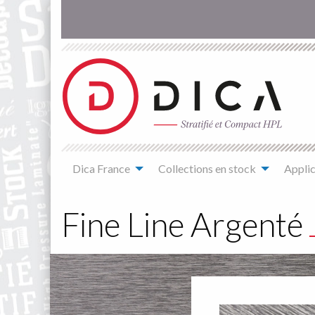
Aller
au
contenu
principal
Main
Dica France
Collections en stock
Applic
navigation
You
are
Fine Line Argenté
here
Décor