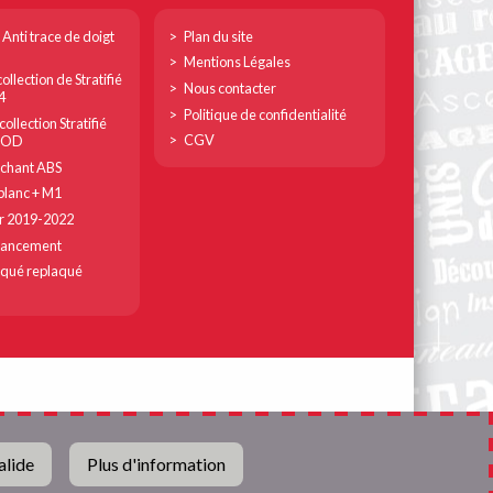
Footer
 Anti trace de doigt
Plan du site
col
Mentions Légales
ollection de Stratifié
3
Nous contacter
4
Politique de confidentialité
ollection Stratifié
CGV
MOD
chant ABS
lanc + M1
r 2019-2022
lancement
qué replaqué
alide
Plus d'information