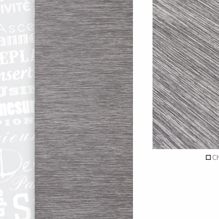
recto
Aucun déc
de c
Verso
Ch