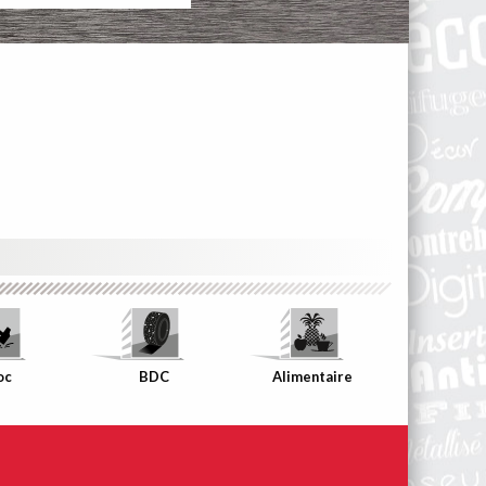
Bande de
Chant
assortie à
votre décor
oc
BDC
Alimentaire