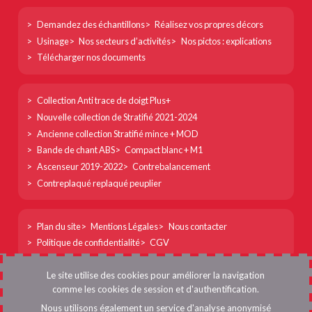
Footer
Demandez des échantillons
Réalisez vos propres décors
col
Usinage
Nos secteurs d’activités
Nos pictos : explications
1
Télécharger nos documents
Footer
Collection Anti trace de doigt Plus+
col
Nouvelle collection de Stratifié 2021-2024
2
Ancienne collection Stratifié mince + MOD
Bande de chant ABS
Compact blanc + M1
Ascenseur 2019-2022
Contrebalancement
Contreplaqué replaqué peuplier
Footer
Plan du site
Mentions Légales
Nous contacter
col
Politique de confidentialité
CGV
3
Menu
Se connecter
Le site utilise des cookies pour améliorer la navigation
du
comme les cookies de session et d'authentification.
compte
Nous utilisons également un service d'analyse anonymisé
DICA France