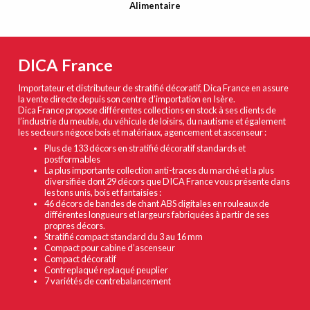
Alimentaire
DICA France
Importateur et distributeur de stratifié décoratif, Dica France en assure
la vente directe depuis son centre d’importation en Isère.
Dica France propose différentes collections en stock à ses clients de
l’industrie du meuble, du véhicule de loisirs, du nautisme et également
les secteurs négoce bois et matériaux, agencement et ascenseur :
Plus de 133 décors en stratifié décoratif standards et
postformables
La plus importante collection anti-traces du marché et la plus
diversifiée dont 29 décors que DICA France vous présente dans
les tons unis, bois et fantaisies :
46 décors de bandes de chant ABS digitales en rouleaux de
différentes longueurs et largeurs fabriquées à partir de ses
propres décors.
Stratifié compact standard du 3 au 16 mm
Compact pour cabine d’ascenseur
Compact décoratif
Contreplaqué replaqué peuplier
7 variétés de contrebalancement