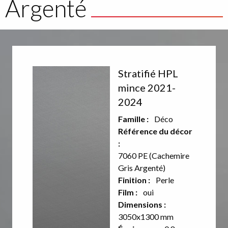
Argenté
Décor
Stratifié HPL
recto
mince 2021-
2024
Aucun
Famille :
Déco
décor sur
Référence du décor
:
le verso
7060 PE (Cachemire
de ce
Gris Argenté)
Finition :
Perle
produit
Film :
oui
Dimensions :
3050x1300 mm
Verso