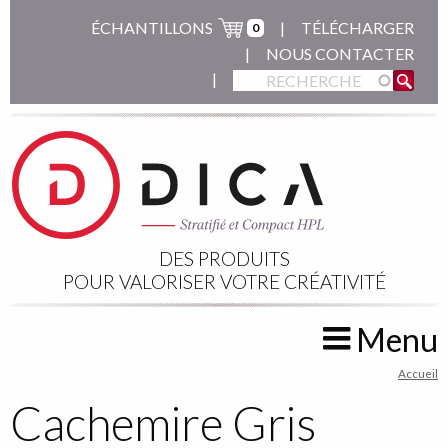
Aller
ÉCHANTILLONS
TÉLÉCHARGER
0
au
NOUS CONTACTER
contenu
principal
DES PRODUITS
POUR VALORISER VOTRE CRÉATIVITÉ
Menu
You
Accueil
are
Cachemire Gris
here