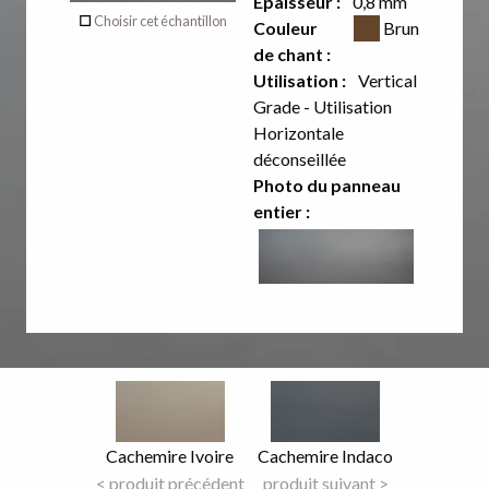
Épaisseur :
0,8 mm
Couleur CSS
Choisir cet échantillon
Couleur
Brun
de chant :
Utilisation :
Vertical
Grade - Utilisation
Horizontale
déconseillée
Photo du panneau
entier :
Image
Image
Focus
Focus
Nom
Cachemire Ivoire
Nom
Cachemire Indaco
du
< produit précédent
du
produit suivant >