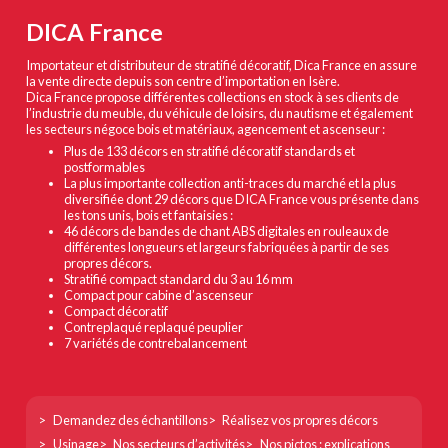
DICA France
Importateur et distributeur de stratifié décoratif, Dica France en assure
la vente directe depuis son centre d’importation en Isère.
Dica France propose différentes collections en stock à ses clients de
l’industrie du meuble, du véhicule de loisirs, du nautisme et également
les secteurs négoce bois et matériaux, agencement et ascenseur :
Plus de 133 décors en stratifié décoratif standards et
postformables
La plus importante collection anti-traces du marché et la plus
diversifiée dont 29 décors que DICA France vous présente dans
les tons unis, bois et fantaisies :
46 décors de bandes de chant ABS digitales en rouleaux de
différentes longueurs et largeurs fabriquées à partir de ses
propres décors.
Stratifié compact standard du 3 au 16 mm
Compact pour cabine d’ascenseur
Compact décoratif
Contreplaqué replaqué peuplier
7 variétés de contrebalancement
Footer
Demandez des échantillons
Réalisez vos propres décors
col
Usinage
Nos secteurs d’activités
Nos pictos : explications