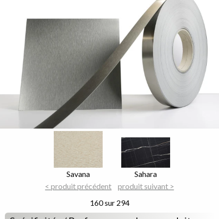
Image
Image
Focus
Focus
Nom
Savana
Nom
Sahara
du
< produit précédent
du
produit suivant >
décor
décor
160 sur 294