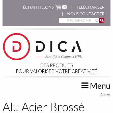
Aller
ÉCHANTILLONS
TÉLÉCHARGER
0
au
NOUS CONTACTER
contenu
principal
DES PRODUITS
POUR VALORISER VOTRE CRÉATIVITÉ
Menu
You
Accueil
are
Alu Acier Brossé
here