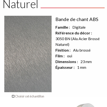
Naturel
Décor
Bande de chant ABS
recto
Famille :
Digitale
Référence du décor :
3050 BN (Alu Acier Brossé
Aucun décor
Naturel)
Finition :
Alu brossé
sur le verso de
Film :
oui
ce produit
Dimensions :
23 mm
Épaisseur :
1 mm
Choisir cet échantillon