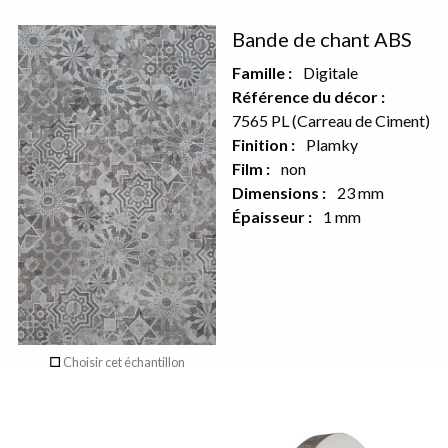
Décor
Bande de chant ABS
recto
Famille :
Digitale
Référence du décor :
7565 PL (Carreau de Ciment)
Aucun décor
Finition :
Plamky
Film :
non
sur le verso de
Dimensions :
23 mm
ce produit
Épaisseur :
1 mm
Choisir cet échantillon