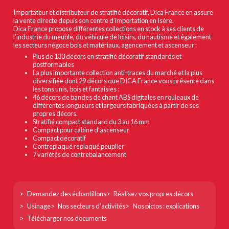
Importateur et distributeur de stratifié décoratif, Dica France en assure
la vente directe depuis son centre d’importation en Isère.
Dica France propose différentes collections en stock à ses clients de
l’industrie du meuble, du véhicule de loisirs, du nautisme et également
les secteurs négoce bois et matériaux, agencement et ascenseur :
Plus de 133 décors en stratifié décoratif standards et
postformables
La plus importante collection anti-traces du marché et la plus
diversifiée dont 29 décors que DICA France vous présente dans
les tons unis, bois et fantaisies :
46 décors de bandes de chant ABS digitales en rouleaux de
différentes longueurs et largeurs fabriquées à partir de ses
propres décors.
Stratifié compact standard du 3 au 16 mm
Compact pour cabine d’ascenseur
Compact décoratif
Contreplaqué replaqué peuplier
7 variétés de contrebalancement
Footer
Demandez des échantillons
Réalisez vos propres décors
col
Usinage
Nos secteurs d’activités
Nos pictos : explications
1
Télécharger nos documents