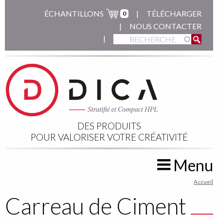
Aller
ÉCHANTILLONS
TÉLÉCHARGER
0
au
NOUS CONTACTER
contenu
principal
DES PRODUITS
POUR VALORISER VOTRE CRÉATIVITÉ
Menu
You
Accueil
are
Carreau de Ciment
here