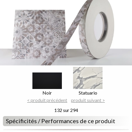
Image
Image
Focus
Focus
Nom
Noir
Nom
Statuario
du
< produit précédent
du
produit suivant >
décor
décor
132 sur 294
Spécificités / Performances de ce produit