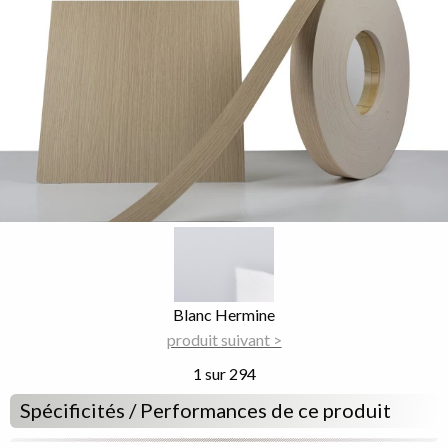
Image
Focus
Nom
Blanc Hermine
du
produit suivant >
décor
1 sur 294
Spécificités / Performances de ce produit