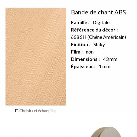
Décor
Bande de chant ABS
recto
Famille :
Digitale
Référence du décor :
668 SH (Chêne Américain)
Aucun décor
Finition :
Shiky
Film :
non
sur le verso de
Dimensions :
43 mm
ce produit
Épaisseur :
1 mm
Choisir cet échantillon