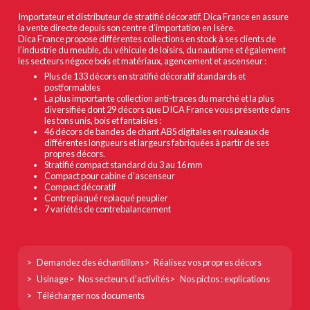
Importateur et distributeur de stratifié décoratif, Dica France en assure
la vente directe depuis son centre d’importation en Isère.
Dica France propose différentes collections en stock à ses clients de
l’industrie du meuble, du véhicule de loisirs, du nautisme et également
les secteurs négoce bois et matériaux, agencement et ascenseur :
Plus de 133 décors en stratifié décoratif standards et
postformables
La plus importante collection anti-traces du marché et la plus
diversifiée dont 29 décors que DICA France vous présente dans
les tons unis, bois et fantaisies :
46 décors de bandes de chant ABS digitales en rouleaux de
différentes longueurs et largeurs fabriquées à partir de ses
propres décors.
Stratifié compact standard du 3 au 16 mm
Compact pour cabine d’ascenseur
Compact décoratif
Contreplaqué replaqué peuplier
7 variétés de contrebalancement
Footer
Demandez des échantillons
Réalisez vos propres décors
col
Usinage
Nos secteurs d’activités
Nos pictos : explications
1
Télécharger nos documents