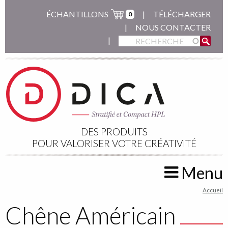
Aller
ÉCHANTILLONS
TÉLÉCHARGER
0
au
NOUS CONTACTER
contenu
principal
DES PRODUITS
POUR VALORISER VOTRE CRÉATIVITÉ
Menu
You
Accueil
are
Chêne Américain
here