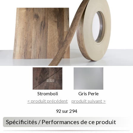
Image
Image
Focus
Focus
Nom
Stromboli
Nom
Gris Perle
du
< produit précédent
du
produit suivant >
décor
décor
92 sur 294
Spécificités / Performances de ce produit