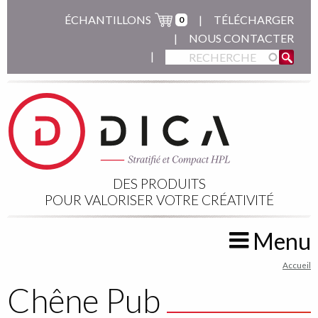
Aller
ÉCHANTILLONS
TÉLÉCHARGER
0
au
NOUS CONTACTER
contenu
principal
DES PRODUITS
POUR VALORISER VOTRE CRÉATIVITÉ
Menu
You
Accueil
are
Chêne Pub
here