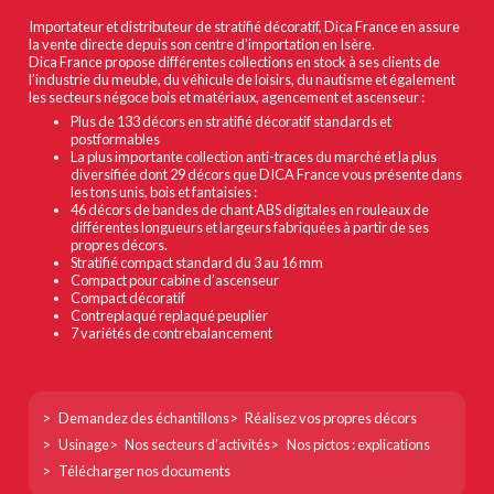
Importateur et distributeur de stratifié décoratif, Dica France en assure
la vente directe depuis son centre d’importation en Isère.
Dica France propose différentes collections en stock à ses clients de
l’industrie du meuble, du véhicule de loisirs, du nautisme et également
les secteurs négoce bois et matériaux, agencement et ascenseur :
Plus de 133 décors en stratifié décoratif standards et
postformables
La plus importante collection anti-traces du marché et la plus
diversifiée dont 29 décors que DICA France vous présente dans
les tons unis, bois et fantaisies :
46 décors de bandes de chant ABS digitales en rouleaux de
différentes longueurs et largeurs fabriquées à partir de ses
propres décors.
Stratifié compact standard du 3 au 16 mm
Compact pour cabine d’ascenseur
Compact décoratif
Contreplaqué replaqué peuplier
7 variétés de contrebalancement
Footer
Demandez des échantillons
Réalisez vos propres décors
col
Usinage
Nos secteurs d’activités
Nos pictos : explications
1
Télécharger nos documents