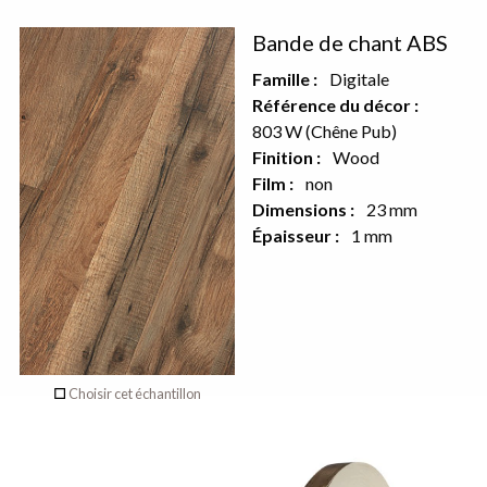
Décor
Bande de chant ABS
recto
Famille :
Digitale
Référence du décor :
803 W (Chêne Pub)
Aucun décor
Finition :
Wood
Film :
non
sur le verso de
Dimensions :
23 mm
ce produit
Épaisseur :
1 mm
Choisir cet échantillon