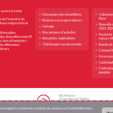
Footer
Footer
n assure la vente
Demandez des échantillons
Collection
col
col
Plus+
s de l’industrie du
Réalisez vos propres décors
cteurs négoce bois et
Nouvelle c
1
2
Usinage
2021-202
Nos secteurs d’activités
ostformables
Ancienne c
plus diversifiée dont 29
Nos pictos : explications
mince + 
bois et fantaisies :
Télécharger nos documents
Bande de 
de différentes
 décors.
Compact b
Ascenseu
Contreba
Contrepla
peuplier
DICA France
13 rue Marcel Chabloz
38400 Saint-Martin d’Hères
Tél. 04 76 25 82 83
la navigation comme les cookies de session et d'authentification.
Fax 04 76 15 23 55
Je v
info@dica-france.fr