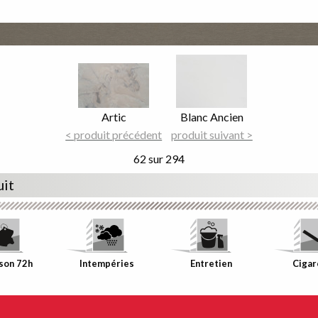
Image
Image
Focus
Focus
Nom
Artic
Nom
Blanc Ancien
du
< produit précédent
du
produit suivant >
décor
décor
62 sur 294
uit
ison 72h
Intempéries
Entretien
Cigar