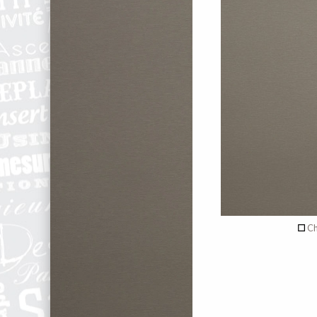
recto
Aucun déc
de c
Verso
Ch