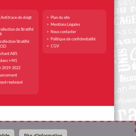
Footer
 Anti trace de doigt
Plan du site
col
Mentions Légales
ollection de Stratifié
3
Nous contacter
4
Politique de confidentialité
ollection Stratifié
CGV
MOD
chant ABS
lanc + M1
r 2019-2022
lancement
qué replaqué
alide
Plus d'information