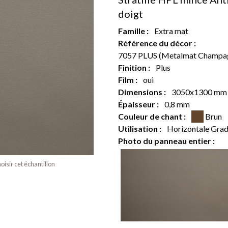
doigt
Famille :
Extra mat
Référence du décor :
7057 PLUS (Metalmat Champa
or sur le verso
Finition :
Plus
Film :
oui
e produit
Dimensions :
3050x1300 mm
Épaisseur :
0,8 mm
Couleur CSS
Couleur de chant :
Brun
Utilisation :
Horizontale Gra
Photo du panneau entier :
oisir cet échantillon