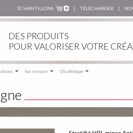
ÉCHANTILLONS
TÉLÉCHARGER
NO
0
DES PRODUITS
POUR VALORISER VOTRE CRÉA
ations
Sur-mesure
Dicathèque
agne
Stratifié HPL mince Ant