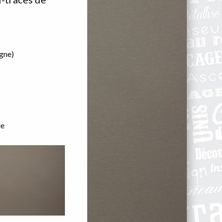
gne)
de