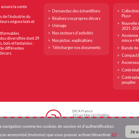
Footer
Footer
n assure la vente
Demandez des échantillons
Collection
col
col
Plus+
s de l’industrie du
Réalisez vos propres décors
cteurs négoce bois et
Nouvelle c
1
2
Usinage
2021-202
Nos secteurs d’activités
ostformables
Ancienne c
plus diversifiée dont 29
Nos pictos : explications
mince + 
bois et fantaisies :
Télécharger nos documents
Bande de 
de différentes
 décors.
Compact b
Ascenseu
Contreba
Contrepla
peuplier
DICA France
13 rue Marcel Chabloz
38400 Saint-Martin d’Hères
Tél. 04 76 25 82 83
la navigation comme les cookies de session et d'authentification.
Fax 04 76 15 23 55
Je v
info@dica-france.fr
alyse anonymisé (matomo) que vous pouvez activer/désactiver
ICI
.