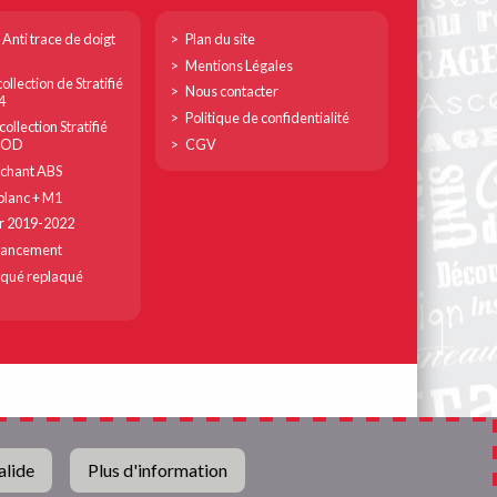
Footer
 Anti trace de doigt
Plan du site
col
Mentions Légales
ollection de Stratifié
3
Nous contacter
4
Politique de confidentialité
ollection Stratifié
CGV
MOD
chant ABS
lanc + M1
r 2019-2022
lancement
qué replaqué
alide
Plus d'information