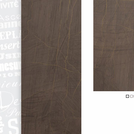
recto
Aucun déc
de c
Verso
Ch