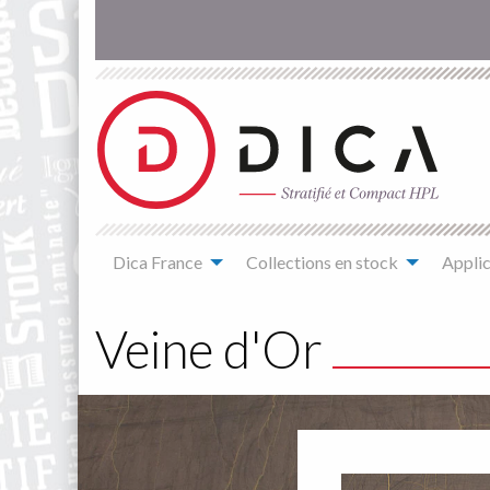
Aller
au
contenu
principal
Main
Dica France
Collections en stock
Applic
navigation
You
are
Veine d'Or
here
Décor