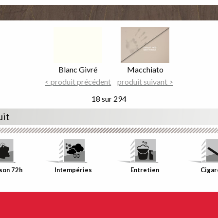
Image
Image
Focus
Focus
Nom
Blanc Givré
Nom
Macchiato
du
< produit précédent
du
produit suivant >
décor
décor
18 sur 294
uit
ison 72h
Intempéries
Entretien
Cigar